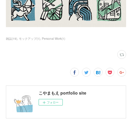
雑誌
(
19
)
モックアップ
(
1
)
Personal Work
(
1
)
こやまもえ portfolio site
フォロー