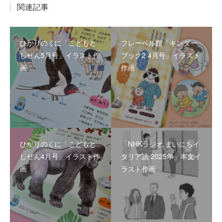
関連記事
ひかりのくに「こどもと
フレーベル館「キンダー
しぜん5月号」イラスト作
ブック2 4月号」イラスト
画
作画
ひかりのくに「こどもと
「NHKラジオ まいにちイ
しぜん4月号」イラスト作
タリア語 2025年」本文イ
画
ラスト作画