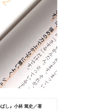
のばし』小林 篤史／著