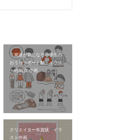
「発達が気になる小学生の
おうちサポート帖」イラス
ト約50点 作画
クリエイター年賀状 イラ
スト作画