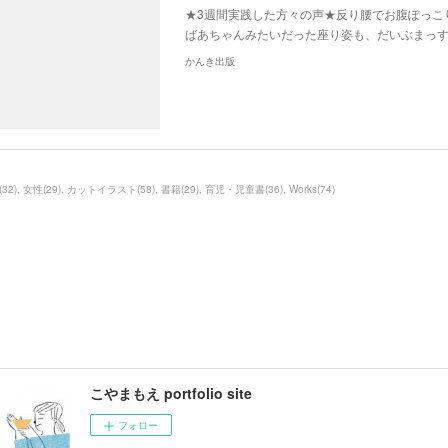
★3週間実践した方々の声★反り腰でお腹ぽっこ
ばあちゃんみたいだった座り姿も、だいぶまっす
かんき出版
(
32
)
女性
(
29
)
カットイラスト
(
58
)
書籍
(
29
)
育児・児童書
(
36
)
Works
(
74
)
こやまもえ portfolio site
フォロー