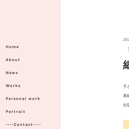
20
Home
About
News
Works
子
表
Personal work
出
Portrait
----Contact----