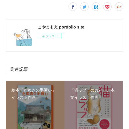
こやまもえ portfolio site
フォロー
関連記事
絵本「たぬきの手習い」
「猫ラブ」のカバー、本
イラスト作画
文イラスト作画