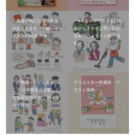
「発達が気になる小学生
「4ステップでできる! 70
のおうちサポート帖」イ
歳からスマホ上手になれ
ラスト約50点 作画
る本」のイラスト約20点
作画
「小学校ってどんなと
クリエイター年賀状 イ
こ？ 小学校生活が楽しく
ラスト作画
なる安心ガイド 」のイラ
スト担当