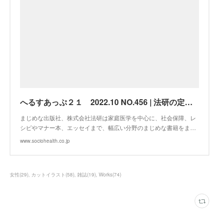
へるすあっぷ２１ 2022.10 NO.456 | 法研の定期刊行誌
まじめな出版社、株式会社法研は家庭医学を中心に、社会保障、レ
シピやマナー本、エッセイまで、幅広い分野のまじめな書籍をま…
www.sociohealth.co.jp
女性
(
29
)
カットイラスト
(
58
)
雑誌
(
19
)
Works
(
74
)