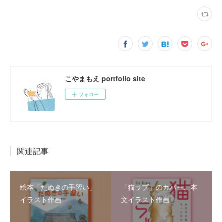
こやまもえ portfolio site
フォロー
関連記事
絵本「たぬきの手習い」
「猫ラブ」のカバー、本
イラスト作画
文イラスト作画