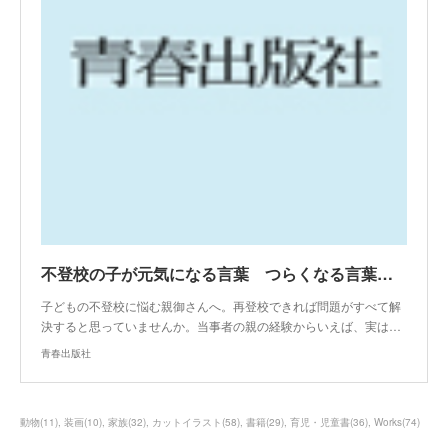
不登校の子が元気になる言葉 つらくなる言葉｜青春出版社
子どもの不登校に悩む親御さんへ。再登校できれば問題がすべて解
決すると思っていませんか。当事者の親の経験からいえば、実は…
青春出版社
動物
(
11
)
装画
(
10
)
家族
(
32
)
カットイラスト
(
58
)
書籍
(
29
)
育児・児童書
(
36
)
Works
(
74
)