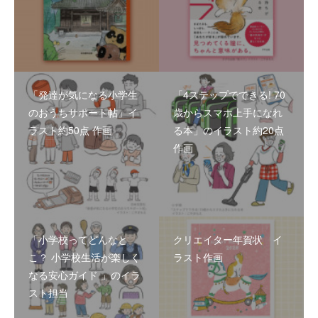
「発達が気になる小学生
「4ステップでできる! 70
のおうちサポート帖」イ
歳からスマホ上手になれ
ラスト約50点 作画
る本」のイラスト約20点
作画
「小学校ってどんなと
クリエイター年賀状 イ
こ？ 小学校生活が楽しく
ラスト作画
なる安心ガイド 」のイラ
スト担当