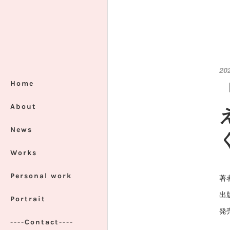
20
Home
About
News
Works
Personal work
著
出
Portrait
発売
----Contact----