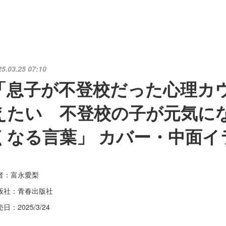
25.03.25 07:10
「息子が不登校だった心理カ
えたい 不登校の子が元気に
くなる言葉」 カバー・中面イ
者：富永愛梨
版社：青春出版社
日：2025/3/24