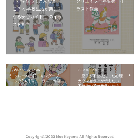
「小学校ってどんなと
クリエイター年賀状 イ
こ？ 小学校生活が楽しく
ラスト作画
なる安心ガイド 」のイラ
スト担当
2025.04.07 15:35
2025.03.25 07:10
フレーベル館「キンダーブ
「息子が不登校だった心理
ック2 4月号」イラスト作画
カウンセラーが伝えたい
不登校の子が元気になる…
Copyright©2023 Moe Koyama All Rights Reserved.