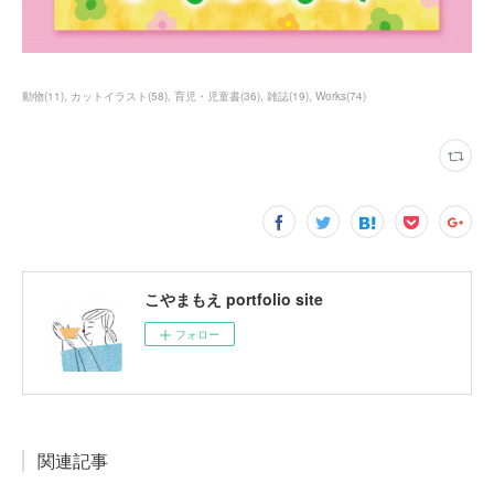
動物
(
11
)
カットイラスト
(
58
)
育児・児童書
(
36
)
雑誌
(
19
)
Works
(
74
)
こやまもえ portfolio site
フォロー
関連記事