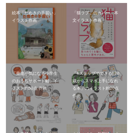
絵本「たぬきの手習い」
「猫ラブ」のカバー、本
イラスト作画
文イラスト作画
「発達が気になる小学生
「4ステップでできる! 70
のおうちサポート帖」イ
歳からスマホ上手になれ
ラスト約50点 作画
る本」のイラスト約20点
作画