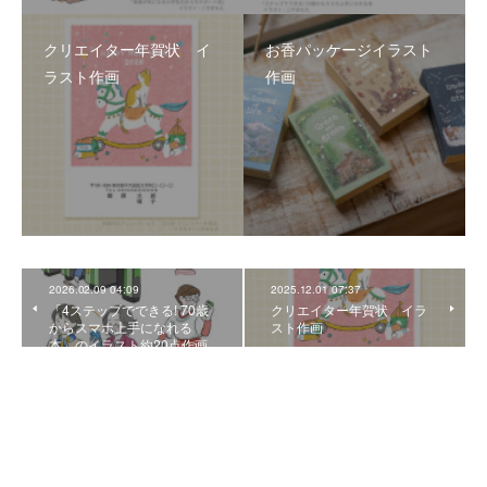
クリエイター年賀状 イ
お香パッケージイラスト
ラスト作画
作画
2026.02.09 04:09
2025.12.01 07:37
「4ステップでできる! 70歳
クリエイター年賀状 イラ
からスマホ上手になれる
スト作画
本」のイラスト約20点作画