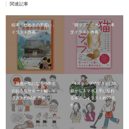
関連記事
絵本「たぬきの手習い」
「猫ラブ」のカバー、本
イラスト作画
文イラスト作画
「発達が気になる小学生
「4ステップでできる! 70
のおうちサポート帖」イ
歳からスマホ上手になれ
ラスト約50点 作画
る本」のイラスト約20点
作画