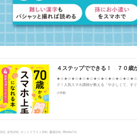
★☆★☆★☆★☆★☆★☆★☆★☆★☆★☆★
ク！人気スマホ講師が教える「やさしくて、す
小学館
(
32
)
女性
(
29
)
カットイラスト
(
58
)
書籍
(
29
)
Works
(
74
)