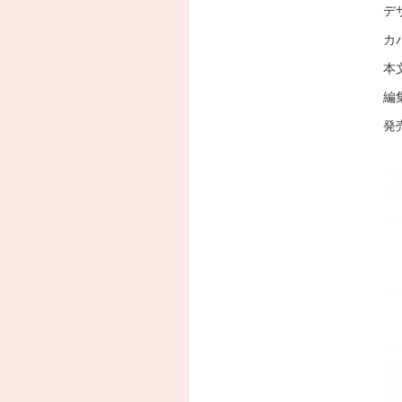
デザ
カ
本
編
発売