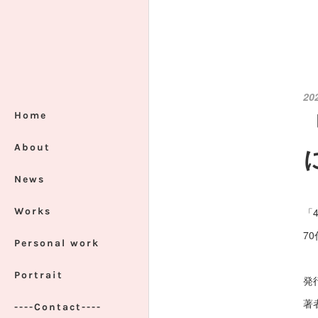
20
Home
About
News
Works
「
7
Personal work
Portrait
発
著
----Contact----