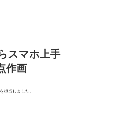
からスマホ上手
点作画
点を担当しました。